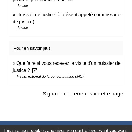
Justice
Huissier de justice (à présent appelé commissaire
de justice)
Justice
Pour en savoir plus
Que faire si vous recevez la visite d'un huissier de
open_in_new
justice ?
Institut national de la consommation (INC)
Signaler une erreur sur cette page
Contacts
This site uses cookies and gives you control over what you want