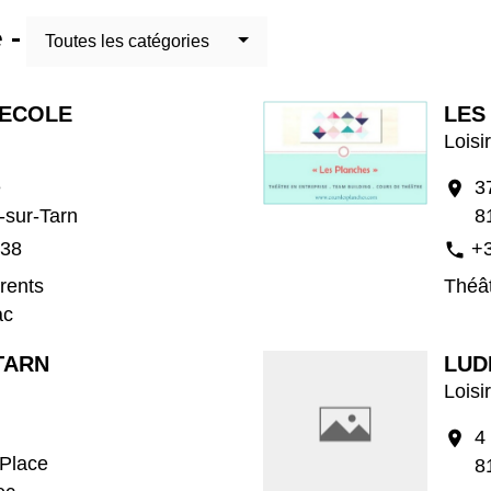
 -
Toutes les catégories
'ECOLE
LES
Loisi
é
3
location_on
-sur-Tarn
8
 38
+3
phone
rents
Théâ
ac
TARN
LUD
Loisi
4
location_on
 Place
8