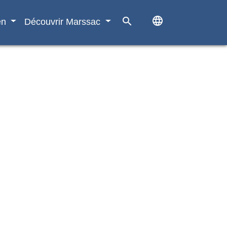
language
search
en
Découvrir Marssac