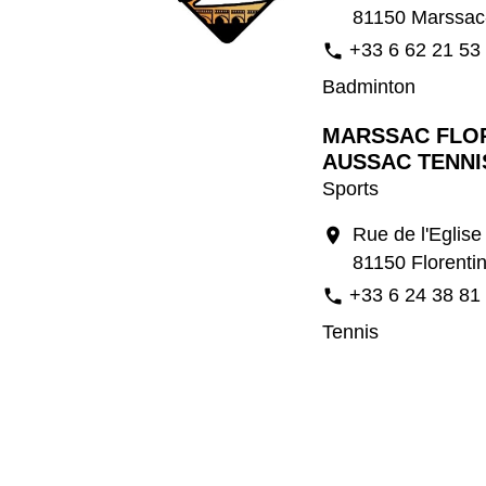
81150 Marssac
+33 6 62 21 53
phone
Badminton
MARSSAC FLO
AUSSAC TENNI
Sports
Rue de l'Eglise
location_on
81150 Florenti
+33 6 24 38 81
phone
Tennis