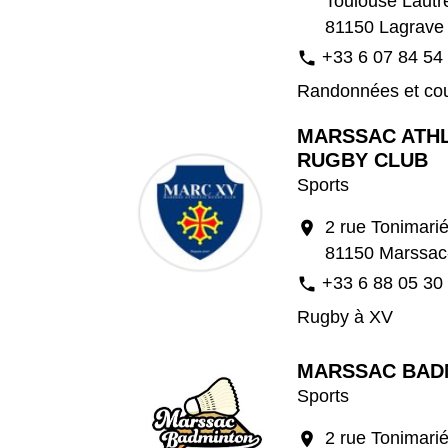
Toulouse Lautr
81150 Lagrave
+33 6 07 84 54
phone
Randonnées et cou
MARSSAC ATHL
RUGBY CLUB
Sports
2 rue Tonimari
location_on
81150 Marssac
+33 6 88 05 30
phone
Rugby à XV
MARSSAC BAD
Sports
2 rue Tonimari
location_on