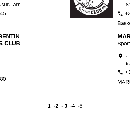
-sur-Tarn
8
 45
+3
phone
Baske
RENTIN
MAR
S CLUB
Spor
-
location_on
8
n
+3
phone
 80
MARS
1
-2
-
3
-4
-5