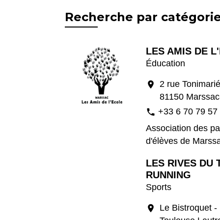
Recherche par catégorie
LES AMIS DE L
Éducation
2 rue Tonimari
location_on
81150 Marssac
+33 6 70 79 57
phone
Association des pa
d'élèves de Marss
LES RIVES DU 
RUNNING
Sports
Le Bistroquet -
location_on