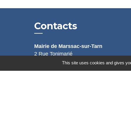
Contacts
Mairie de Marssac-sur-Tarn
2 Rue Tonimarié
81150 Marssac-sur-Tarn - FRANCE
This site uses cookies and gives you
+33 5 63 55 40 47
accueil@marssac-sur-tarn.fr
Lien vers les HORAIRES et CONTACT
de chaque service