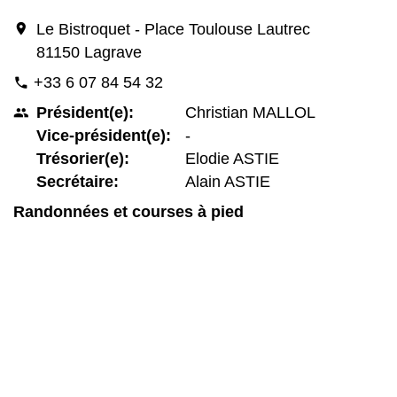
location_on
Le Bistroquet - Place Toulouse Lautrec
81150 Lagrave
+33 6 07 84 54 32
phone
Président(e):
Christian MALLOL
people
Vice-président(e):
-
Trésorier(e):
Elodie ASTIE
Secrétaire:
Alain ASTIE
Randonnées et courses à pied