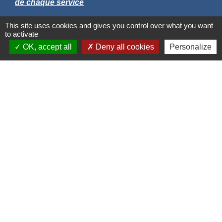
de chaque service
This site uses cookies and gives you control over what you want
to activate
OK, accept all
Deny all cookies
Personalize
Liens
Grand Albigeois
Conseil Départemental du Tarn
Office tourisme Albi
Comité Départemental Tourisme
Mentions légales
-
Politique de confidentialité
-