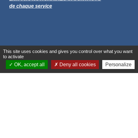
de chaque service
This site uses cookies and gives you control over what you want
to activate
OK, accept all
Deny all cookies
Personalize
Liens
Grand Albigeois
Conseil Départemental du Tarn
Office tourisme Albi
Comité Départemental Tourisme