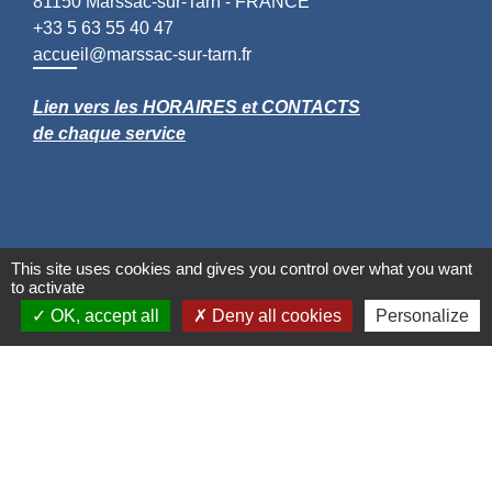
81150 Marssac-sur-Tarn - FRANCE
+33 5 63 55 40 47
accueil@marssac-sur-tarn.fr
Lien vers les HORAIRES et CONTACTS
de chaque service
This site uses cookies and gives you control over what you want
to activate
OK, accept all
Deny all cookies
Personalize
Liens
Grand Albigeois
Conseil Départemental du Tarn