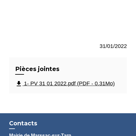
31/01/2022
Pièces jointes
file_download
1- PV 31 01 2022.pdf (PDF - 0.31Mo)
Contacts
Mairie de Marssac-sur-Tarn