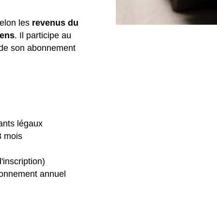
selon les
revenus du
iens
. Il participe au
 de son abonnement
tants légaux
3 mois
d'inscription)
abonnement annuel