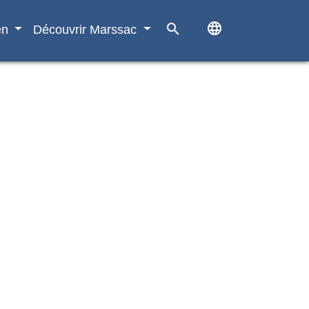
language
search
en
Découvrir Marssac