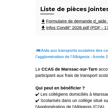
Liste de pièces jointe
file_download
Formulaire de demande d_aide 
file_download
Infos Condit° 2026.pdf (PDF - 1
🚌 Aide aux transports scolaires des co
l’agglomération de l’Albigeois - Année 
Le
CCAS de Marssac-sur-Tarn
accom
participant aux frais de transport scol
Qui peut en bénéficier ?
✔️ Les collégiens domiciliés à Marssa
✔️ Scolarisés dans un collège situé sur
l'Agglomération de l'Albigeois (C2A).