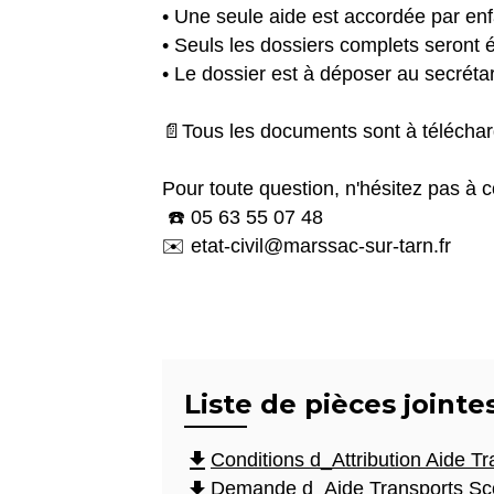
• Une seule aide est accordée par enf
• Seuls les dossiers complets seront é
• Le dossier est à déposer au secréta
📄Tous les documents sont à télécharge
Pour toute question, n'hésitez pas à 
☎️ 05 63 55 07 48
✉️ etat-civil@marssac-sur-tarn.fr
Liste de pièces jointe
file_download
Conditions d_Attribution Aide T
file_download
Demande d_Aide Transports Scol