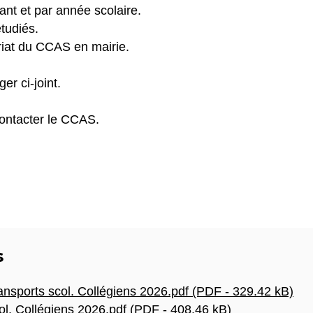
ant et par année scolaire.
tudiés.
riat du CCAS en mairie.
r ci-joint.
contacter le CCAS.
s
ransports scol. Collégiens 2026.pdf (PDF - 329.42 kB)
. Collégiens 2026.pdf (PDF - 408.46 kB)