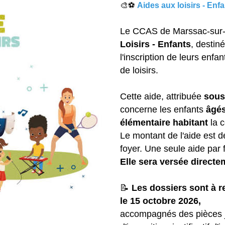
🎨⚽️
Aides aux loisirs - Enf
Le CCAS de Marssac-sur-T
Loisirs - Enfants
, destin
l'inscription de leurs enfan
de loisirs.
Cette aide, attribuée
sous
concerne les enfants
âgés
élémentaire habitant
la 
Le montant de l'aide est 
foyer. Une seule aide par 
Elle sera versée directe
📝
Les dossiers sont à re
le 15 octobre 2026,
accompagnés des pièces j