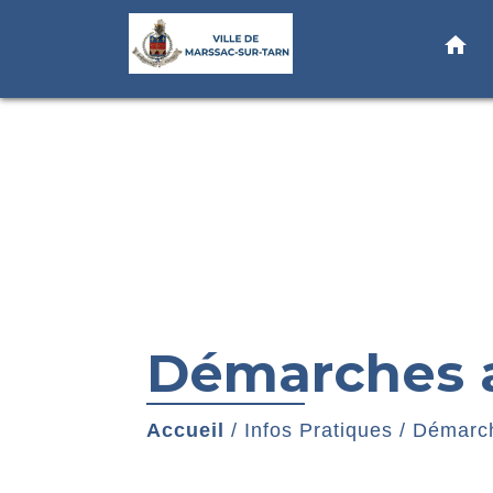
home
Démarches a
Accueil
/
Infos Pratiques
/
Démarch