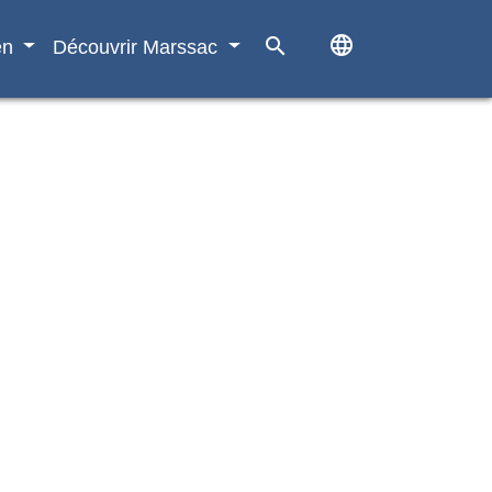
language
search
en
Découvrir Marssac