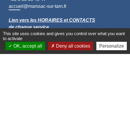
accueil@marssac-sur-tarn.fr
Lien vers les HORAIRES et CONTACTS
de chaque service
This site uses cookies and gives you control over what you want
to activate
OK, accept all
Deny all cookies
Personalize
Liens
Grand Albigeois
Conseil Départemental du Tarn
Office tourisme Albi