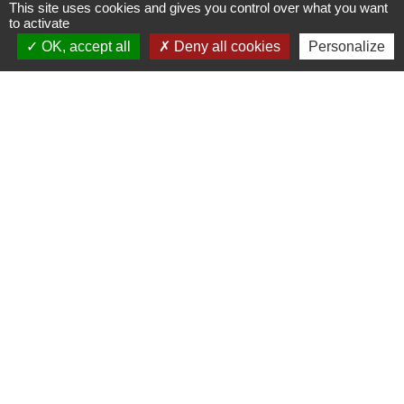
This site uses cookies and gives you control over what you want
to activate
OK, accept all
Deny all cookies
Personalize
Liens
Grand Albigeois
Conseil Départemental du Tarn
Office tourisme Albi
Comité Départemental Tourisme
Mentions légales
-
Politique de confidentialité
-
Accessibilité
-
Plan du site
-
Gestion des cookies