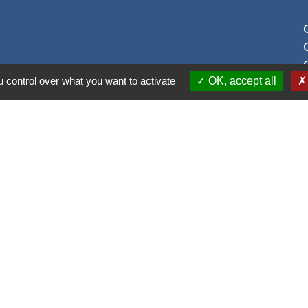
 control over what you want to activate
OK, accept all
S
alité
-
Accessibilité
-
Plan du site
-
Gestion des cookie