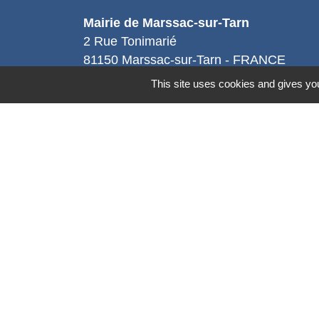
Mairie de Marssac-sur-Tarn
2 Rue Tonimarié
81150 Marssac-sur-Tarn - FRANCE
+33 5 63 55 40 47
This site uses cookies and gives you
accueil@marssac-sur-tarn.fr
Lien vers les HORAIRES et CONTACT
de chaque service
Mentions légales
-
Politique de confidenti