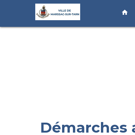
home
Démarches a