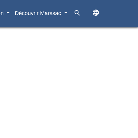
language
search
en
Découvrir Marssac