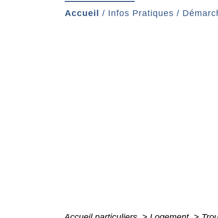
Accueil
/
Infos Pratiques
/
Démarch
Accueil particuliers
>
Logement
>
Trou