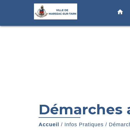
home
Démarches a
Accueil
/
Infos Pratiques
/
Démarch