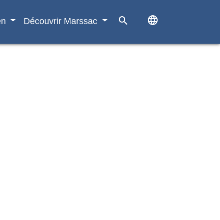
language
search
en
Découvrir Marssac