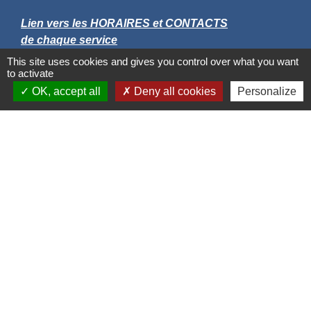
Lien vers les HORAIRES et CONTACTS
de chaque service
This site uses cookies and gives you control over what you want
to activate
OK, accept all
Deny all cookies
Personalize
Liens
Grand Albigeois
Conseil Départemental du Tarn
Office tourisme Albi
Comité Départemental Tourisme