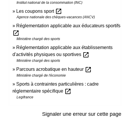
Institut national de la consommation (INC)
open_in_new
Les coupons sport
Agence nationale des chèques-vacances (ANCV)
Réglementation applicable aux éducateurs sportifs
open_in_new
Ministère chargé des sports
Réglementation applicable aux établissements
open_in_new
d'activités physiques ou sportives
Ministère chargé des sports
open_in_new
Parcours acrobatique en hauteur
Ministère chargé de l'économie
Sports à contraintes particulières : cadre
open_in_new
réglementaire spécifique
Legifrance
Signaler une erreur sur cette page