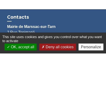
Contacts
Mairie de Marssac-sur-Tarn
2 Rue Tonimarié
This site uses cookies and gives you control over what you want
81150 Marssac-sur-Tarn - FRANCE
to activate
+33 5 63 55 40 47
OK, accept all
Deny all cookies
Personalize
accueil@marssac-sur-tarn.fr
Lien vers les HORAIRES et CONTACTS
de chaque service