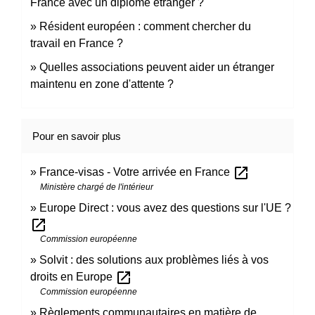
France avec un diplôme étranger ?
Résident européen : comment chercher du
travail en France ?
Quelles associations peuvent aider un étranger
maintenu en zone d'attente ?
Pour en savoir plus
open_in_new
France-visas - Votre arrivée en France
Ministère chargé de l'intérieur
Europe Direct : vous avez des questions sur l'UE ?
open_in_new
Commission européenne
Solvit : des solutions aux problèmes liés à vos
open_in_new
droits en Europe
Commission européenne
Règlements communautaires en matière de