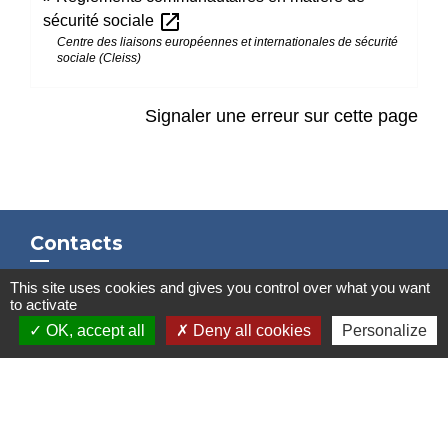
open_in_new
sécurité sociale
Centre des liaisons européennes et internationales de sécurité
sociale (Cleiss)
Signaler une erreur sur cette page
Contacts
Mairie de Marssac-sur-Tarn
This site uses cookies and gives you control over what you want
to activate
2 Rue Tonimarié
OK, accept all
Deny all cookies
Personalize
81150 Marssac-sur-Tarn - FRANCE
+33 5 63 55 40 47
accueil@marssac-sur-tarn.fr
Lien vers les HORAIRES et CONTACTS