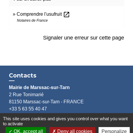
open_in_new
Comprendre l'usufruit
Notaires de France
Signaler une erreur sur cette page
Contacts
Mairie de Marssac-sur-Tarn
2 Rue Tonimarié
81150 Marssac-sur-Tarn - FRANCE
+33 5 63 55 40 47
accueil@marssac-sur-tarn.fr
This site uses cookies and gives you control over what you want
to activate
Lien vers les HORAIRES et CONTACTS
OK, accept all
Deny all cookies
Personalize