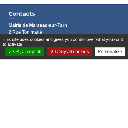
Contacts
Mairie de Marssac-sur-Tarn
2 Rue Tonimarié
81150 Marssac-sur-Tarn - FRANCE
This site uses cookies and gives you control over what you want
to activate
+33 5 63 55 40 47
OK, accept all
Deny all cookies
Personalize
accueil@marssac-sur-tarn.fr
Lien vers les HORAIRES et CONTACTS
de chaque service