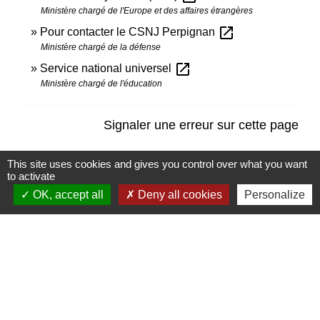
Ministère chargé de l'Europe et des affaires étrangères
open_in_new
Pour contacter le CSNJ Perpignan
Ministère chargé de la défense
open_in_new
Service national universel
Ministère chargé de l'éducation
Signaler une erreur sur cette page
This site uses cookies and gives you control over what you want
to activate
OK, accept all
Deny all cookies
Personalize
Contacts
Mairie de Marssac-sur-Tarn
2 Rue Tonimarié
81150 Marssac-sur-Tarn - FRANCE
+33 5 63 55 40 47
accueil@marssac-sur-tarn.fr