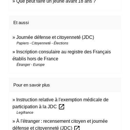
Que peut faire un jeune avant 18 ans ?
Et aussi
Journée défense et citoyenneté (JDC)
Papiers - Citoyenneté - Élections
Inscription consulaire au registre des Français
établis hors de France
Étranger - Europe
Pour en savoir plus
Instruction relative à l'exemption médicale de
open_in_new
participation à la JDC
Legifrance
À l'étranger : recensement citoyen et journée
open_in_new
défense et citoyenneté (JDC)