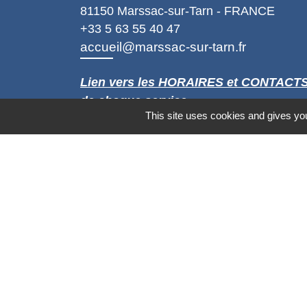
81150 Marssac-sur-Tarn - FRANCE
+33 5 63 55 40 47
accueil@marssac-sur-tarn.fr
Lien vers les HORAIRES et CONTACT
de chaque service
This site uses cookies and gives you
Mentions légales
-
Politique de confidenti