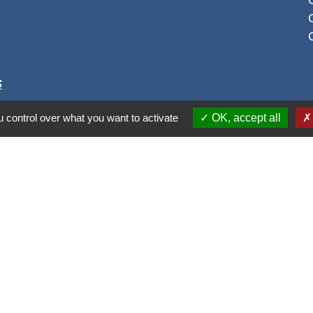
S
 control over what you want to activate
OK, accept all
alité
-
Accessibilité
-
Plan du site
-
Gestion des cookie