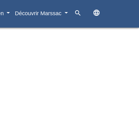
language
search
en
Découvrir Marssac