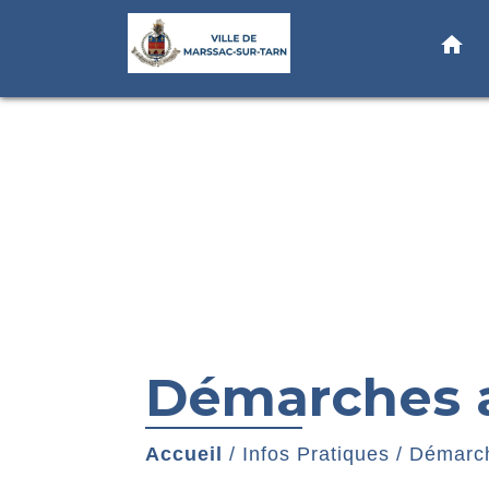
home
Démarches a
Accueil
/
Infos Pratiques
/
Démarch