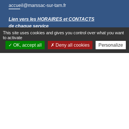
accueil@marssac-sur-tarn.fr
Lien vers les HORAIRES et CONTACTS
de chaque service
This site uses cookies and gives you control over what you want
to activate
OK, accept all
Deny all cookies
Personalize
Liens
Grand Albigeois
Conseil Départemental du Tarn
Office tourisme Albi