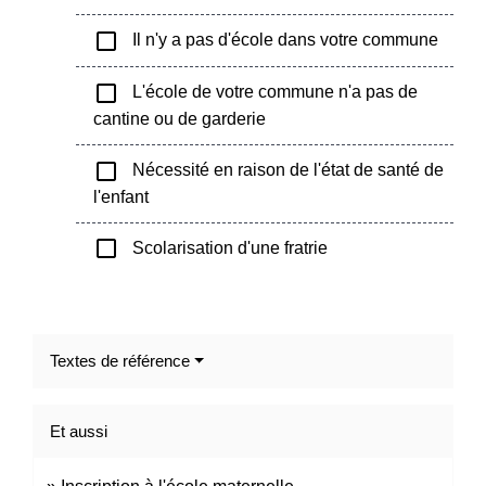
check_box_outline_blank
Il n'y a pas d'école dans votre commune
check_box_outline_blank
L'école de votre commune n'a pas de
cantine ou de garderie
check_box_outline_blank
Nécessité en raison de l'état de santé de
l'enfant
check_box_outline_blank
Scolarisation d'une fratrie
Textes de référence
Et aussi