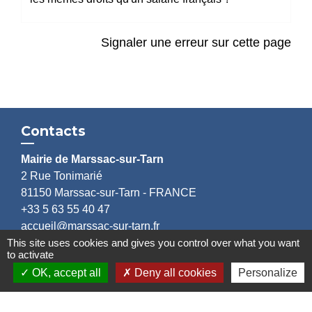
Signaler une erreur sur cette page
Contacts
Mairie de Marssac-sur-Tarn
2 Rue Tonimarié
81150 Marssac-sur-Tarn - FRANCE
+33 5 63 55 40 47
accueil@marssac-sur-tarn.fr
This site uses cookies and gives you control over what you want
to activate
Lien vers les HORAIRES et CONTACTS
OK, accept all
Deny all cookies
Personalize
de chaque service