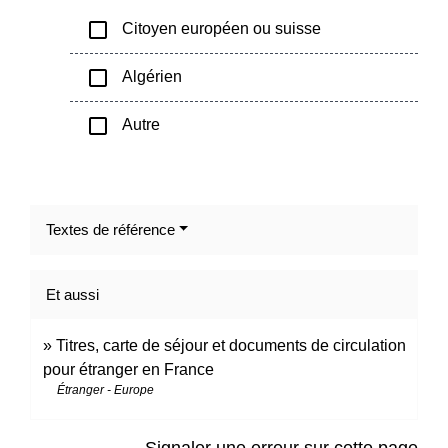
check_box_outline_blank
Citoyen européen ou suisse
check_box_outline_blank
Algérien
check_box_outline_blank
Autre
Textes de référence
Et aussi
Titres, carte de séjour et documents de circulation
pour étranger en France
Étranger - Europe
Signaler une erreur sur cette page