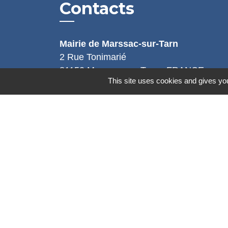
Contacts
Mairie de Marssac-sur-Tarn
2 Rue Tonimarié
81150 Marssac-sur-Tarn - FRANCE
This site uses cookies and gives you
+33 5 63 55 40 47
accueil@marssac-sur-tarn.fr
Lien vers les HORAIRES et CONTACT
de chaque service