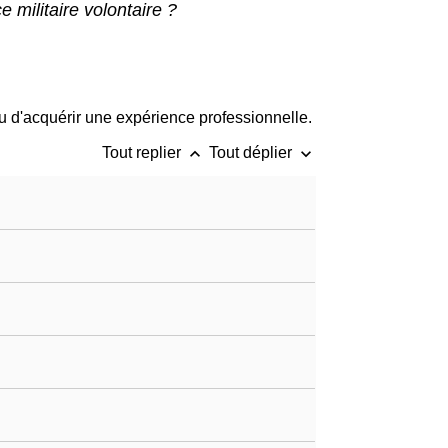
e militaire volontaire ?
u d'acquérir une expérience professionnelle.
keyboard_arrow_up
keyboard_arrow_down
Tout replier
Tout déplier