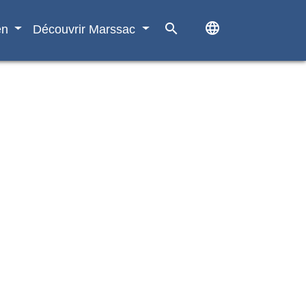
language
search
en
Découvrir Marssac