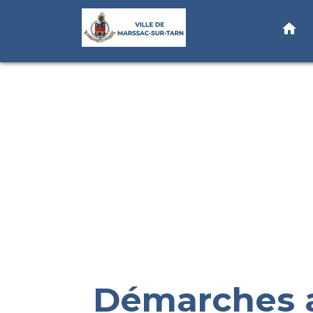
home
Démarches a