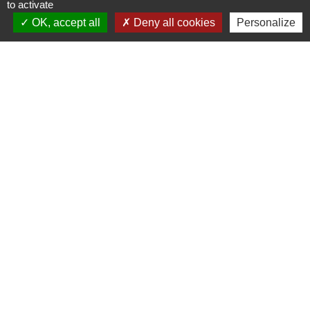
to activate
OK, accept all
Deny all cookies
Personalize
Lien vers les HORAIRES et CONTACTS
de chaque service
Liens
Grand Albigeois
Conseil Départemental du Tarn
Office tourisme Albi
Comité Départemental Tourisme