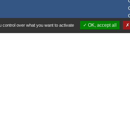
 control over what you want to activate
OK, accept all
S
alité
-
Accessibilité
-
Plan du site
-
Gestion des cookie