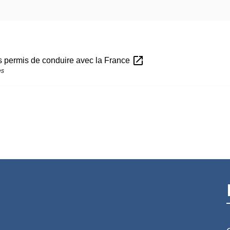
open_in_new
s permis de conduire avec la France
es