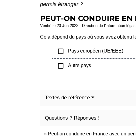
permis étranger ?
PEUT-ON CONDUIRE EN 
Vérifié le 23 Jun 2023 - Direction de l'information légal
Cela dépend du pays où vous avez obtenu le
check_box_outline_blank
Pays européen (UE/EEE)
check_box_outline_blank
Autre pays
Textes de référence
Questions ? Réponses !
Peut-on conduire en France avec un perm