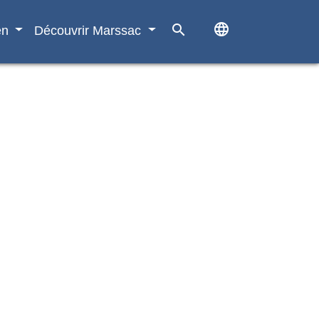
language
search
en
Découvrir Marssac