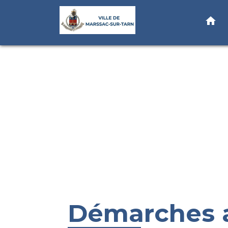
home
Démarches a