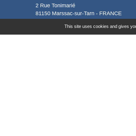
2 Rue Tonimarié
81150 Marssac-sur-Tarn - FRANCE
+33 5 63 55 40 47
This site uses cookies and gives you
accueil@marssac-sur-tarn.fr
Lien vers les HORAIRES et CONTACT
de chaque service
Mentions légales
-
Politique de confidenti