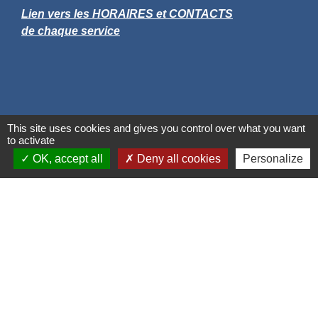
Lien vers les HORAIRES et CONTACTS
de chaque service
This site uses cookies and gives you control over what you want
to activate
OK, accept all
Deny all cookies
Personalize
Liens
Grand Albigeois
Conseil Départemental du Tarn
Office tourisme Albi
Comité Départemental Tourisme