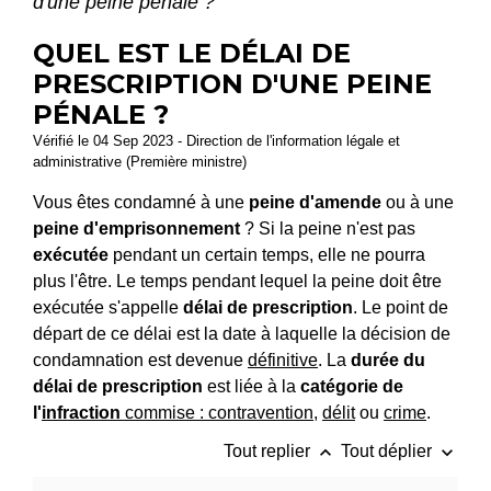
d'une peine pénale ?
QUEL EST LE DÉLAI DE
PRESCRIPTION D'UNE PEINE
PÉNALE ?
Vérifié le 04 Sep 2023 - Direction de l'information légale et
administrative (Première ministre)
Vous êtes condamné à une
peine d'amende
ou à une
peine d'emprisonnement
? Si la peine n'est pas
exécutée
pendant un certain temps, elle ne pourra
plus l'être. Le temps pendant lequel la peine doit être
exécutée s'appelle
délai de prescription
. Le point de
départ de ce délai est la date à laquelle la décision de
condamnation est devenue
définitive
. La
durée du
délai de prescription
est liée à la
catégorie de
l'
infraction
commise :
contravention
,
délit
ou
crime
.
keyboard_arrow_up
keyboard_arrow_down
Tout replier
Tout déplier