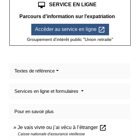
desktop_mac
SERVICE EN LIGNE
Parcours d'information sur l'expatriation
open_in_new
Accéder au service en ligne
Groupement d'intérêt public "Union retraite"
Textes de référence
Services en ligne et formulaires
Pour en savoir plus
open_in_new
Je vais vivre ou j’ai vécu à l’étranger
Caisse nationale d'assurance vieillesse