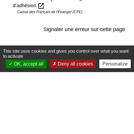
open_in_new
d'adhésion
Caisse des Français de l'Étranger (CFE)
Signaler une erreur sur cette page
This site uses cookies and gives you control over what you want
to activate
OK, accept all
Deny all cookies
Personalize
Contacts
Mairie de Marssac-sur-Tarn
2 Rue Tonimarié
81150 Marssac-sur-Tarn - FRANCE
+33 5 63 55 40 47
accueil@marssac-sur-tarn.fr
Lien vers les HORAIRES et CONTACTS
de chaque service