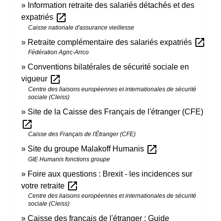
Information retraite des salariés détachés et des
open_in_new
expatriés
Caisse nationale d'assurance vieillesse
open_in_new
Retraite complémentaire des salariés expatriés
Fédération Agirc-Arrco
Conventions bilatérales de sécurité sociale en
open_in_new
vigueur
Centre des liaisons européennes et internationales de sécurité
sociale (Cleiss)
Site de la Caisse des Français de l'étranger (CFE)
open_in_new
Caisse des Français de l'Étranger (CFE)
open_in_new
Site du groupe Malakoff Humanis
GIE Humanis fonctions groupe
Foire aux questions : Brexit - les incidences sur
open_in_new
votre retraite
Centre des liaisons européennes et internationales de sécurité
sociale (Cleiss)
Caisse des français de l'étranger : Guide