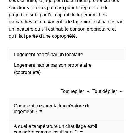
sous-chauffe, le juge peut notamment prononcer des
sanctions (au cas par cas) pour la réparation du
préjudice subi par l'occupant du logement. Les
démarches à faire varient si le logement est habité par
un locataire ou s'il est habité par son propriétaire et
qu'il fait partie d'une copropriété.
Logement habité par un locataire
Logement habité par son propriétaire
(copropriété)
keyboard_arrow_up
keyboard_arrow_down
Tout replier
Tout déplier
Comment mesurer la température du
logement ?
À quelle température un chauffage est-il
considéré comme insuffisant ?