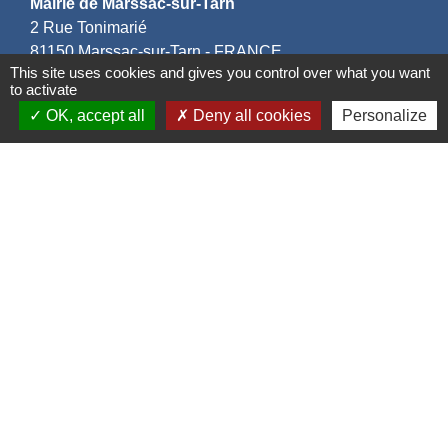
Mairie de Marssac-sur-Tarn
2 Rue Tonimarié
81150 Marssac-sur-Tarn - FRANCE
This site uses cookies and gives you control over what you want
+33 5 63 55 40 47
to activate
accueil@marssac-sur-tarn.fr
OK, accept all
Deny all cookies
Personalize
Lien vers les HORAIRES et CONTACTS
de chaque service
Liens