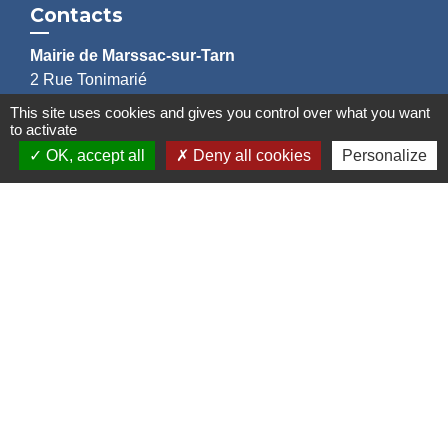
Contacts
Mairie de Marssac-sur-Tarn
2 Rue Tonimarié
81150 Marssac-sur-Tarn - FRANCE
This site uses cookies and gives you control over what you want
+33 5 63 55 40 47
to activate
accueil@marssac-sur-tarn.fr
OK, accept all
Deny all cookies
Personalize
Lien vers les HORAIRES et CONTACTS
de chaque service