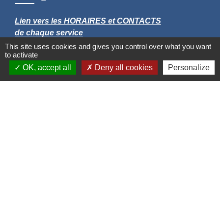
Lien vers les HORAIRES et CONTACTS
de chaque service
This site uses cookies and gives you control over what you want
to activate
OK, accept all
Deny all cookies
Personalize
Liens
Grand Albigeois
Conseil Départemental du Tarn
Office tourisme Albi
Comité Départemental Tourisme