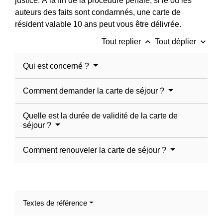
justice. À la fin de la procédure pénale, si le ou les
auteurs des faits sont condamnés, une carte de
résident valable 10 ans peut vous être délivrée.
keyboard_arrow_up
keyboard_arrow_down
Tout replier
Tout déplier
Qui est concerné ?
Comment demander la carte de séjour ?
Quelle est la durée de validité de la carte de
séjour ?
Comment renouveler la carte de séjour ?
Textes de référence