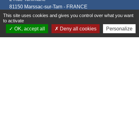
81150 Marssac-sur-Tarn - FRANCE
+33 5 63 55 40 47
This site uses cookies and gives you control over what you want
to activate
accueil@marssac-sur-tarn.fr
OK, accept all
Deny all cookies
Personalize
Lien vers les HORAIRES et CONTACTS
de chaque service
Liens
Grand Albigeois