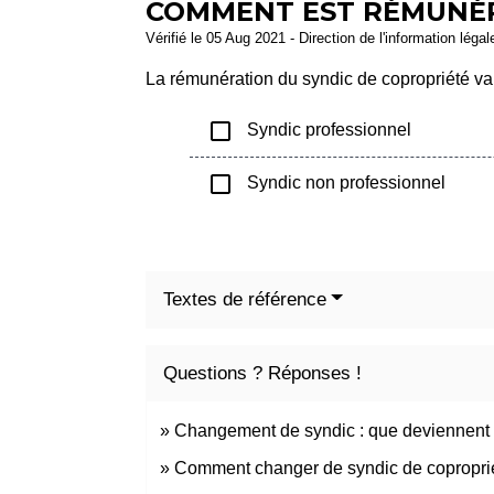
COMMENT EST RÉMUNÉRÉ
Vérifié le 05 Aug 2021 - Direction de l'information léga
La rémunération du syndic de copropriété var
check_box_outline_blank
Syndic professionnel
check_box_outline_blank
Syndic non professionnel
Textes de référence
Questions ? Réponses !
Changement de syndic : que deviennent 
Comment changer de syndic de coproprié