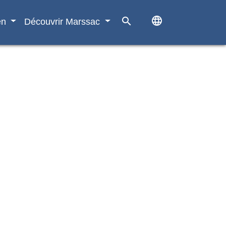
language
search
en
Découvrir Marssac