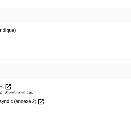
ridique)
open_in_new
res
la) - Première ministre
open_in_new
e syndic (annexe 2)