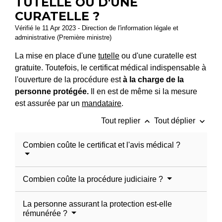
TUTELLE OU D'UNE
CURATELLE ?
Vérifié le 11 Apr 2023 - Direction de l'information légale et
administrative (Première ministre)
La mise en place d'une
tutelle
ou d'une curatelle est
gratuite. Toutefois, le certificat médical indispensable à
l'ouverture de la procédure est
à la charge de la
personne protégée.
Il en est de même si la mesure
est assurée par un
mandataire
.
keyboard_arrow_up
keyboard_arrow_down
Tout replier
Tout déplier
Combien coûte le certificat et l'avis médical ?
Combien coûte la procédure judiciaire ?
La personne assurant la protection est-elle
rémunérée ?