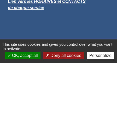
Lien vers les HORAIRES et CONTACTS
de chaque service
This site uses cookies and gives you control over what you want
to activate
OK, accept all
Deny all cookies
Personalize
Liens
Grand Albigeois
Conseil Départemental du Tarn
Office tourisme Albi
Comité Départemental Tourisme