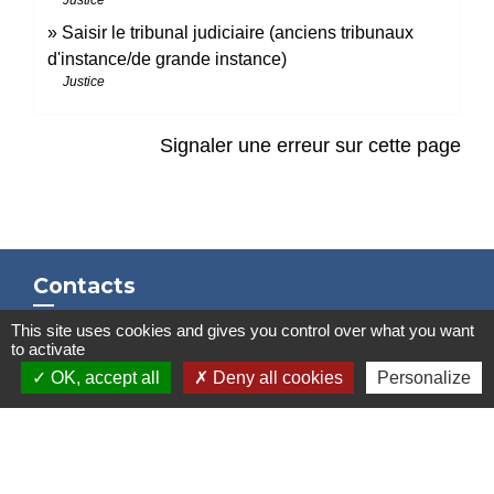
Saisir le tribunal judiciaire (anciens tribunaux
d'instance/de grande instance)
Justice
Signaler une erreur sur cette page
Contacts
Mairie de Marssac-sur-Tarn
This site uses cookies and gives you control over what you want
to activate
2 Rue Tonimarié
OK, accept all
Deny all cookies
Personalize
81150 Marssac-sur-Tarn - FRANCE
+33 5 63 55 40 47
accueil@marssac-sur-tarn.fr
Lien vers les HORAIRES et CONTACTS