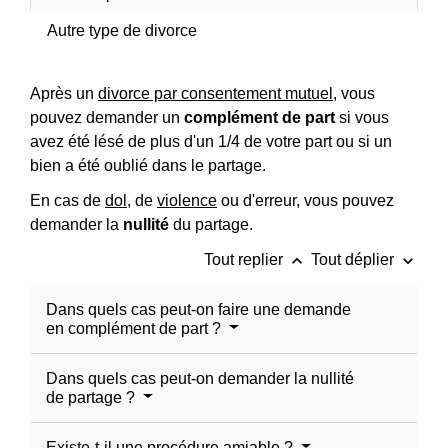
Autre type de divorce
Après un
divorce par consentement mutuel
, vous
pouvez demander un
complément de part
si vous
avez été lésé de plus d'un 1/4 de votre part ou si un
bien a été oublié dans le partage.
En cas de
dol
, de
violence
ou d'erreur, vous pouvez
demander la
nullité
du partage.
keyboard_arrow_up
keyboard_arrow_down
Tout replier
Tout déplier
Dans quels cas peut-on faire une demande
en complément de part ?
Dans quels cas peut-on demander la nullité
de partage ?
Existe-t-il une procédure amiable ?