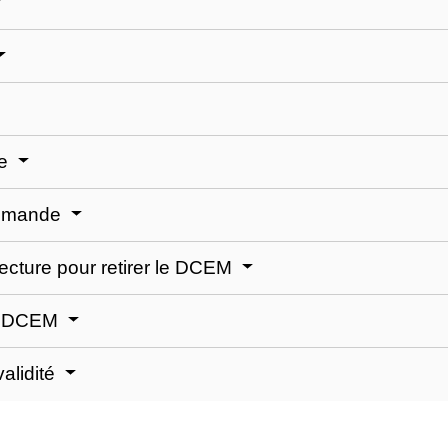
de
 demande
fecture pour retirer le DCEM
 le DCEM
alidité