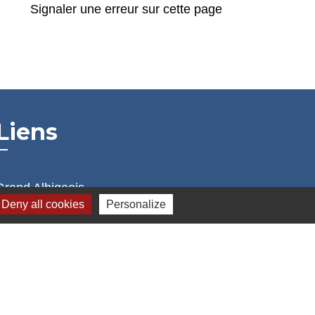
Signaler une erreur sur cette page
Liens
Grand Albigeois
Deny all cookies
Personalize
Conseil Départemental du Tarn
Office tourisme Albi
Comité Départemental Tourisme