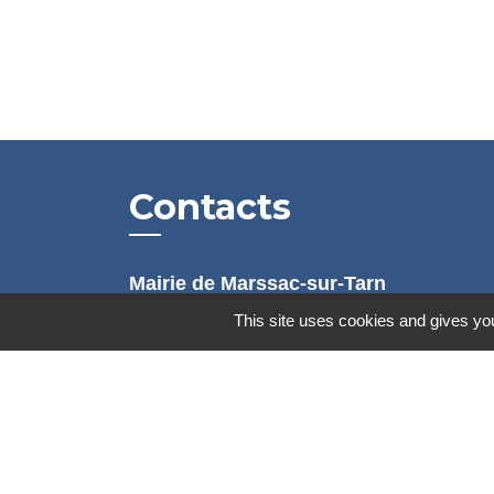
Contacts
Mairie de Marssac-sur-Tarn
2 Rue Tonimarié
This site uses cookies and gives you
81150 Marssac-sur-Tarn - FRANCE
+33 5 63 55 40 47
accueil@marssac-sur-tarn.fr
Lien vers les HORAIRES et CONTACT
de chaque service