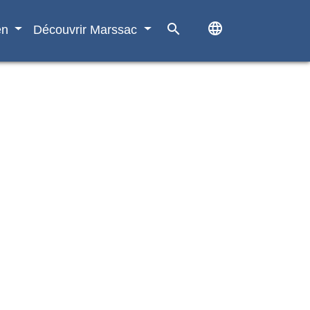
language
search
en
Découvrir Marssac