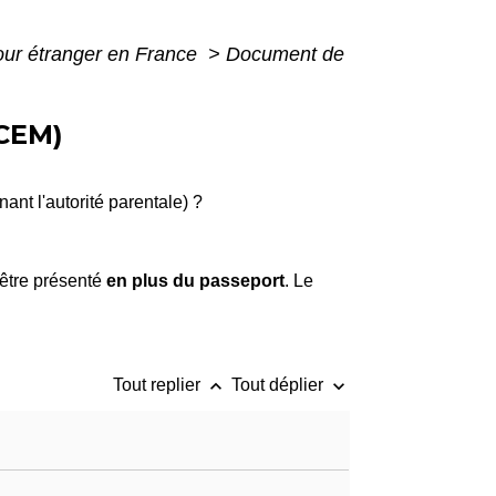
pour étranger en France
>
Document de
CEM)
nt l'autorité parentale) ?
it être présenté
en plus du passeport
. Le
keyboard_arrow_up
keyboard_arrow_down
Tout replier
Tout déplier