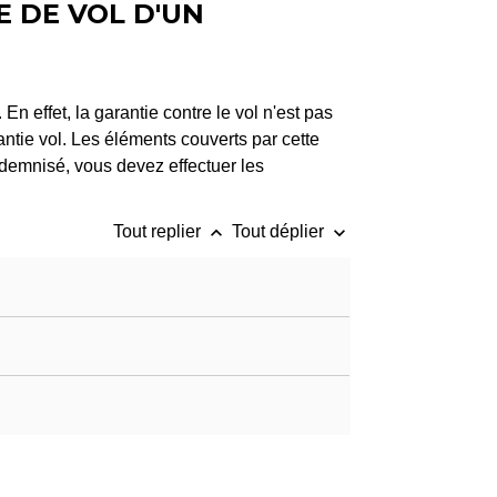
E DE VOL D'UN
n effet, la garantie contre le vol n'est pas
ntie vol. Les éléments couverts par cette
ndemnisé, vous devez effectuer les
keyboard_arrow_up
keyboard_arrow_down
Tout replier
Tout déplier