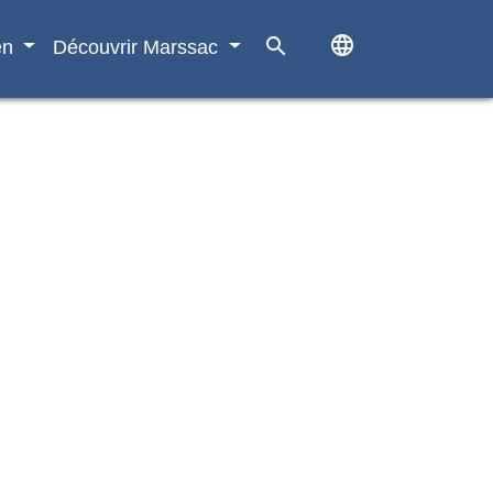
language
search
en
Découvrir Marssac