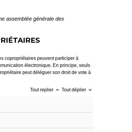
ne assemblée générale des
RIÉTAIRES
s copropriétaires peuvent participer à
unication électronique. En principe, seuls
ropriétaire peut déléguer son droit de vote à
keyboard_arrow_up
keyboard_arrow_down
Tout replier
Tout déplier