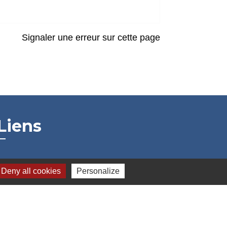
Signaler une erreur sur cette page
Liens
Grand Albigeois
Deny all cookies
Personalize
Conseil Départemental du Tarn
Office tourisme Albi
Comité Départemental Tourisme