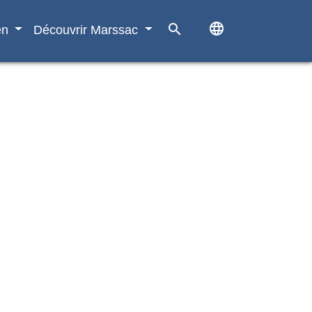
language
search
en
Découvrir Marssac