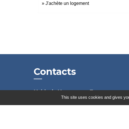
J'achète un logement
Contacts
Mairie de Marssac-sur-Tarn
This site uses cookies and gives you
2 Rue Tonimarié
81150 Marssac-sur-Tarn - FRANCE
+33 5 63 55 40 47
accueil@marssac-sur-tarn.fr