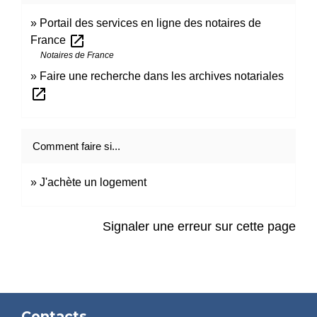
Portail des services en ligne des notaires de
open_in_new
France
Notaires de France
Faire une recherche dans les archives notariales
open_in_new
Comment faire si...
J'achète un logement
Signaler une erreur sur cette page
Contacts