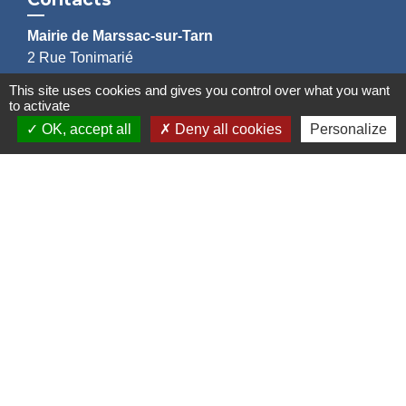
Mairie de Marssac-sur-Tarn
2 Rue Tonimarié
81150 Marssac-sur-Tarn - FRANCE
This site uses cookies and gives you control over what you want
+33 5 63 55 40 47
to activate
accueil@marssac-sur-tarn.fr
OK, accept all
Deny all cookies
Personalize
Lien vers les HORAIRES et CONTACTS
de chaque service