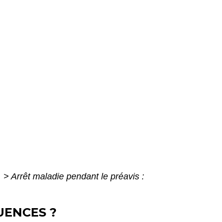
é
>
Arrêt maladie pendant le préavis :
UENCES ?