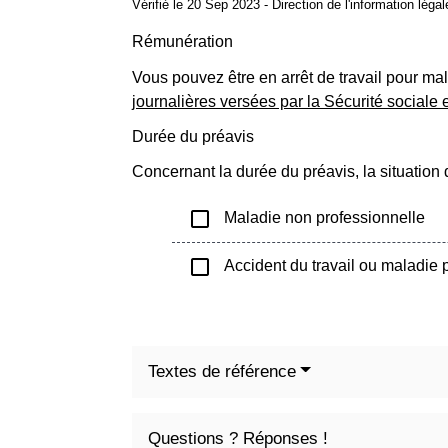
Vérifié le 20 Sep 2023 - Direction de l'information léga
Rémunération
Vous pouvez être en arrêt de travail pour ma
journalières versées par la Sécurité sociale 
Durée du préavis
Concernant la durée du préavis, la situation
check_box_outline_blank
Maladie non professionnelle
check_box_outline_blank
Accident du travail ou maladie p
Textes de référence
Questions ? Réponses !