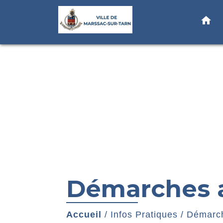
home
Démarches a
Accueil
/
Infos Pratiques
/
Démarch