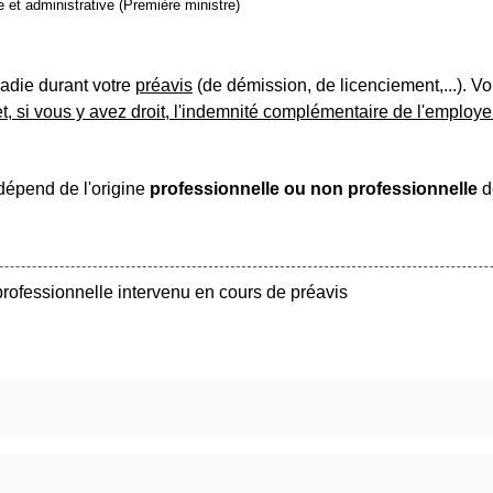
le et administrative (Première ministre)
ladie durant votre
préavis
(de démission, de licenciement,...). V
et, si vous y avez droit, l'indemnité complémentaire de l'employe
 dépend de l'origine
professionnelle ou non professionnelle
d
rofessionnelle intervenu en cours de préavis