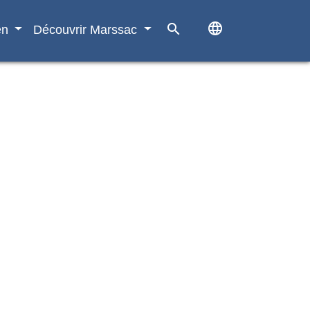
language
search
en
Découvrir Marssac