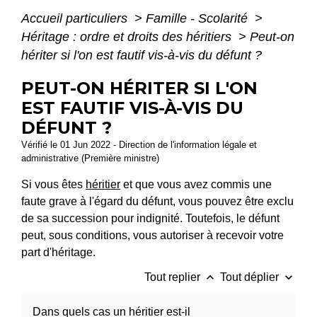
Accueil particuliers
>
Famille - Scolarité
>
Héritage : ordre et droits des héritiers
>
Peut-on
hériter si l'on est fautif vis-à-vis du défunt ?
PEUT-ON HÉRITER SI L'ON
EST FAUTIF VIS-À-VIS DU
DÉFUNT ?
Vérifié le 01 Jun 2022 - Direction de l'information légale et
administrative (Première ministre)
Si vous êtes
héritier
et que vous avez commis une
faute grave à l'égard du défunt, vous pouvez être exclu
de sa succession pour indignité. Toutefois, le défunt
peut, sous conditions, vous autoriser à recevoir votre
part d'héritage.
keyboard_arrow_up
keyboard_arrow_down
Tout replier
Tout déplier
Dans quels cas un héritier est-il