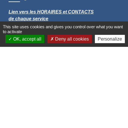
Lien vers les HORAIRES et CONTACTS
de chaque service
This site uses cookies and gives you control over what you want
to activate
OK, accept all
Deny all cookies
Personalize
Liens
Grand Albigeois
Conseil Départemental du Tarn
Office tourisme Albi
Comité Départemental Tourisme