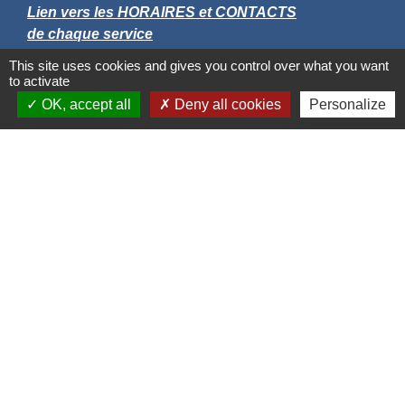
Lien vers les HORAIRES et CONTACTS
de chaque service
This site uses cookies and gives you control over what you want
to activate
OK, accept all
Deny all cookies
Personalize
Liens
Grand Albigeois
Conseil Départemental du Tarn
Office tourisme Albi
Comité Départemental Tourisme