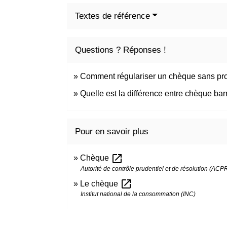
Textes de référence
Questions ? Réponses !
Comment régulariser un chèque sans pro
Quelle est la différence entre chèque ba
Pour en savoir plus
open_in_new
Chèque
Autorité de contrôle prudentiel et de résolution (ACP
open_in_new
Le chèque
Institut national de la consommation (INC)