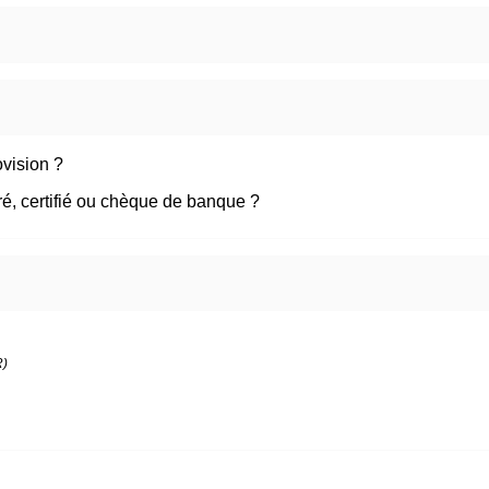
vision ?
rré, certifié ou chèque de banque ?
R)