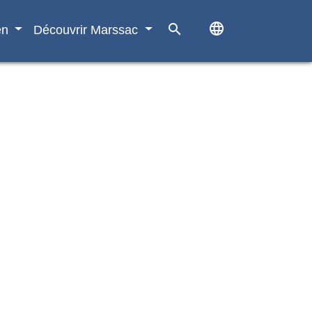
language
search
en
Découvrir Marssac