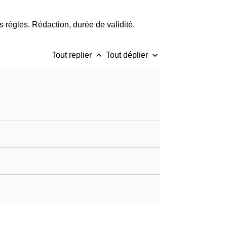
 règles. Rédaction, durée de validité,
keyboard_arrow_up
keyboard_arrow_down
Tout replier
Tout déplier