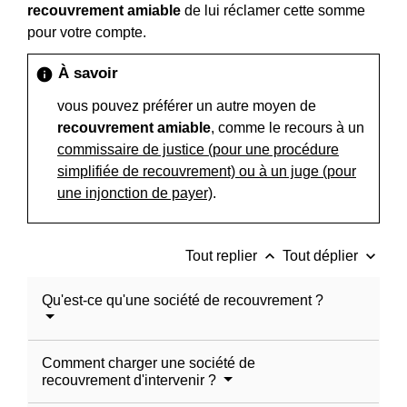
recouvrement amiable
de lui réclamer cette somme
pour votre compte.
À savoir
info
vous pouvez préférer un autre moyen de
recouvrement amiable
, comme le recours à un
commissaire de justice (pour une procédure
simplifiée de recouvrement) ou à un juge (pour
une injonction de payer)
.
keyboard_arrow_up
keyboard_arrow_down
Tout replier
Tout déplier
Qu'est-ce qu'une société de recouvrement ?
Comment charger une société de
recouvrement d'intervenir ?