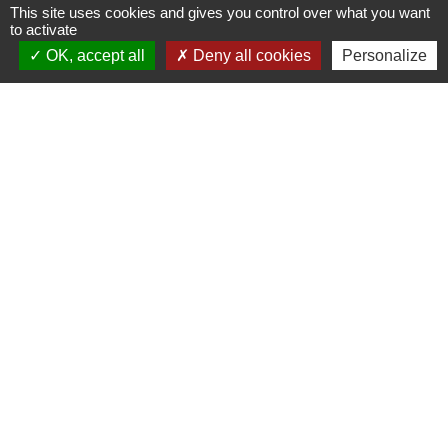
This site uses cookies and gives you control over what you want
accueil@marssac-sur-tarn.fr
to activate
OK, accept all
Deny all cookies
Personalize
Lien vers les HORAIRES et CONTACTS
de chaque service
Liens
Grand Albigeois
Conseil Départemental du Tarn
Office tourisme Albi