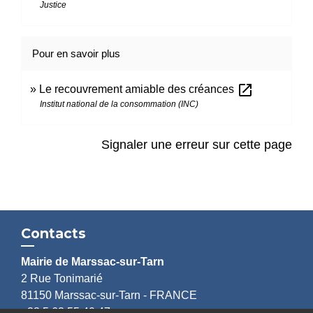
Justice
Pour en savoir plus
open_in_new
Le recouvrement amiable des créances
Institut national de la consommation (INC)
Signaler une erreur sur cette page
Contacts
Mairie de Marssac-sur-Tarn
2 Rue Tonimarié
81150 Marssac-sur-Tarn - FRANCE
+33 5 63 55 40 47