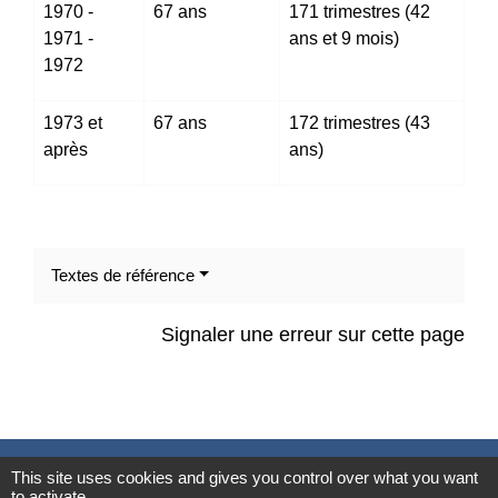
1970 -
67 ans
171 trimestres (42
1971 -
ans et 9 mois)
1972
1973 et
67 ans
172 trimestres (43
après
ans)
Textes de référence
Signaler une erreur sur cette page
Contacts
This site uses cookies and gives you control over what you want
to activate