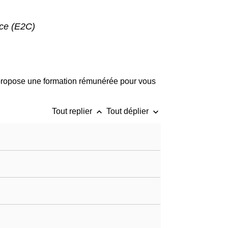
nce (E2C)
ropose une formation rémunérée pour vous
keyboard_arrow_up
keyboard_arrow_down
Tout replier
Tout déplier