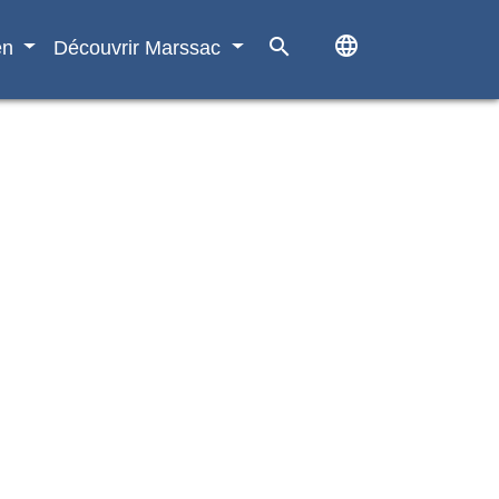
language
search
en
Découvrir Marssac