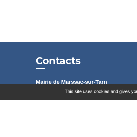
Contacts
Mairie de Marssac-sur-Tarn
2 Rue Tonimarié
This site uses cookies and gives you
81150 Marssac-sur-Tarn - FRANCE
+33 5 63 55 40 47
accueil@marssac-sur-tarn.fr
Lien vers les HORAIRES et CONTACT