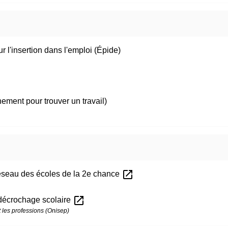
 l'insertion dans l'emploi (Épide)
ment pour trouver un travail)
open_in_new
éseau des écoles de la 2e chance
open_in_new
e décrochage scolaire
t les professions (Onisep)