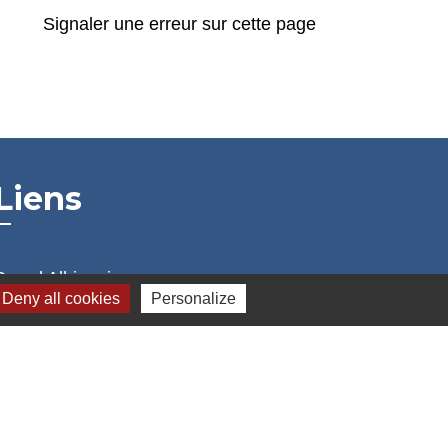
Signaler une erreur sur cette page
Liens
Grand Albigeois
Deny all cookies
Personalize
Conseil Départemental du Tarn
Office tourisme Albi
Comité Départemental Tourisme