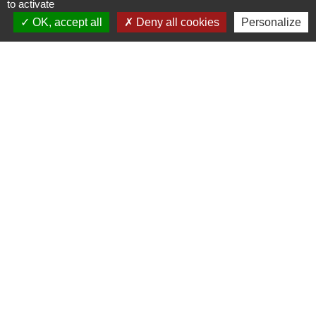
to activate
OK, accept all
Deny all cookies
Personalize
Liens
Grand Albigeois
Conseil Départemental du Tarn
Office tourisme Albi
Comité Départemental Tourisme
Mentions légales
-
Politique de confidentialité
-
Accessibilité
-
Plan du site
-
Gestion des cookies