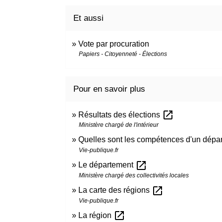
Et aussi
Vote par procuration
Papiers - Citoyenneté - Élections
Pour en savoir plus
open_in_new
Résultats des élections
Ministère chargé de l'intérieur
Quelles sont les compétences d'un dépa
Vie-publique.fr
open_in_new
Le département
Ministère chargé des collectivités locales
open_in_new
La carte des régions
Vie-publique.fr
open_in_new
La région