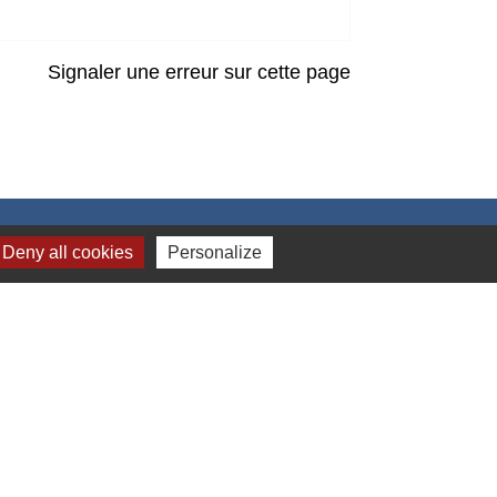
Signaler une erreur sur cette page
Deny all cookies
Personalize
Liens
Grand Albigeois
Conseil Départemental du Tarn
Office tourisme Albi
Comité Départemental Tourisme