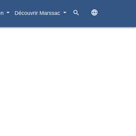
language
search
en
Découvrir Marssac