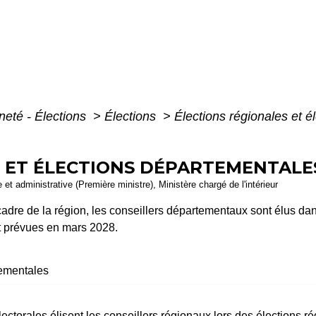
neté - Élections
>
Élections
>
Élections régionales et é
 ET ÉLECTIONS DÉPARTEMENTALE
e et administrative (Première ministre), Ministère chargé de l'intérieur
cadre de la région, les conseillers départementaux sont élus da
t prévues en mars 2028.
tementales
électorales élisent les conseillers régionaux lors des élections r