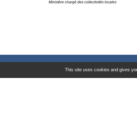
Ministère chargé des collectivités locales
This site uses cookies and gives you
Contacts
Mairie de Marssac-sur-Tarn
2 Rue Tonimarié
81150 Marssac-sur-Tarn - FRANCE
+33 5 63 55 40 47
accueil@marssac-sur-tarn.fr