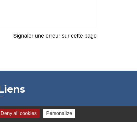
Signaler une erreur sur cette page
Liens
Grand Albigeois
Deny all cookies
Personalize
Conseil Départemental du Tarn
Office tourisme Albi