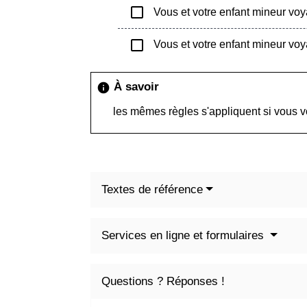
check_box_outline_blank
Vous et votre enfant mineur vo
check_box_outline_blank
Vous et votre enfant mineur voy
À savoir
info
les mêmes règles s'appliquent si vous 
Textes de référence
Services en ligne et formulaires
Questions ? Réponses !