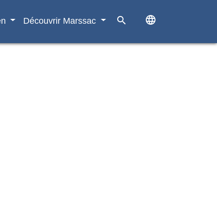
language
search
en
Découvrir Marssac