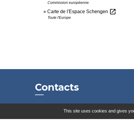
Commission européenne
open_in_new
Carte de l'Espace Schengen
Toute l'Europe
Contacts
Mairie de Marssac-sur-Tarn
This site uses cookies and gives you
2 Rue Tonimarié
81150 Marssac-sur-Tarn - FRANCE
+33 5 63 55 40 47